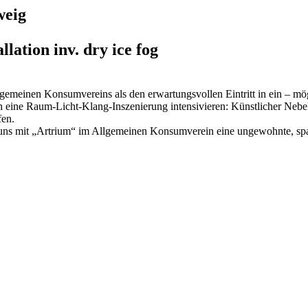
weig
lation inv. dry ice fog
llgemeinen Konsumvereins als den erwartungsvollen Eintritt in ein – m
ine Raum-Licht-Klang-Inszenierung intensivieren: Künstlicher Nebel 
fen.
rd uns mit „Artrium“ im Allgemeinen Konsumverein eine ungewohnte, 