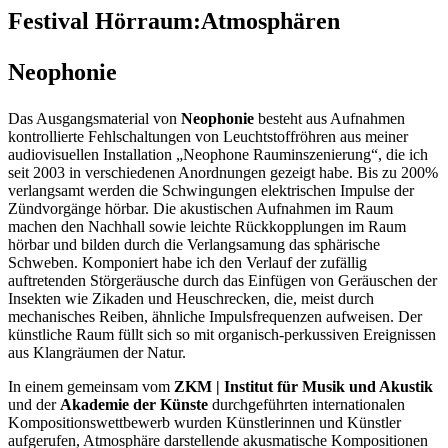
Festival Hörraum:Atmosphären
Neophonie
Das Ausgangsmaterial von
Neophonie
besteht aus Aufnahmen
kontrollierte Fehlschaltungen von Leuchtstoffröhren aus meiner
audiovisuellen Installation „Neophone Rauminszenierung“, die ich
seit 2003 in verschiedenen Anordnungen gezeigt habe. Bis zu 200%
verlangsamt werden die Schwingungen elektrischen Impulse der
Zündvorgänge hörbar. Die akustischen Aufnahmen im Raum
machen den Nachhall sowie leichte Rückkopplungen im Raum
hörbar und bilden durch die Verlangsamung das sphärische
Schweben. Komponiert habe ich den Verlauf der zufällig
auftretenden Störgeräusche durch das Einfügen von Geräuschen der
Insekten wie Zikaden und Heuschrecken, die, meist durch
mechanisches Reiben, ähnliche Impulsfrequenzen aufweisen. Der
künstliche Raum füllt sich so mit organisch-perkussiven Ereignissen
aus Klangräumen der Natur.
In einem gemeinsam vom
ZKM | Institut für Musik und Akustik
und der
Akademie der Künste
durchgeführten internationalen
Kompositionswettbewerb wurden Künstlerinnen und Künstler
aufgerufen, Atmosphäre darstellende akusmatische Kompositionen