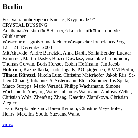
Berlin
Festival raumbezogener Künste „Kryptonale 9“
CRYSTAL BUSSING
Achtkanal-Version für 8 Starter, 6 Leuchtstoffröhren und vier
Glühlampen.
Wasserturm + großer und kleiner Wasspeicher Prenzlauer-Berg
12. – 21. Dezember 2003
Mit Akuvido, André Bartetzki, Anna Barth, Sonja Bender, Ludger
Brümmer, Martin Daske, Blazer Dowlasz, ensemble harmonique,
Thomas Gerwin, Boris Herztet, Robin Hoffmann, Jan Jacob
Hofmann, Kazue Ikeda, Todd Ingalls, P.O.Jørgensen, KMM Berlin,
Tilman
Küntzel
, Nikola Lutz, Christine Meierhofer, Jakob Riis, Se-
Lien Chuang, Johannes S. Sistermann, Elena Sommer, Iris Sputa,
Marco Stroppa, Mario Verandi, Philipp Wachsmann, Simone
Wachsmuth, Yueyang Wang, Johannes Wallmann, Andreas Weiler,
Christian Wolz, Zhenfang Zhang, Katerina Zlatnikova, Christian
Ziegler.
Team Kryptonale sind: Karen Bertram, Christine Meyerhofer,
Henry, Mex, Iris Sputh, Yueyang Wang.
video