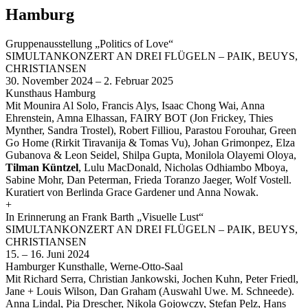
Hamburg
Gruppenausstellung „Politics of Love“
SIMULTANKONZERT AN DREI FLÜGELN – PAIK, BEUYS,
CHRISTIANSEN
30. November 2024 – 2. Februar 2025
Kunsthaus Hamburg
Mit Mounira Al Solo, Francis Alys, Isaac Chong Wai, Anna
Ehrenstein, Amna Elhassan, FAIRY BOT (Jon Frickey, Thies
Mynther, Sandra Trostel), Robert Filliou, Parastou Forouhar, Green
Go Home (Rirkit Tiravanija & Tomas Vu), Johan Grimonpez, Elza
Gubanova & Leon Seidel, Shilpa Gupta, Monilola Olayemi Oloya,
Tilman Küntzel
, Lulu MacDonald, Nicholas Odhiambo Mboya,
Sabine Mohr, Dan Peterman, Frieda Toranzo Jaeger, Wolf Vostell.
Kuratiert von Berlinda Grace Gardener und Anna Nowak.
+
In Erinnerung an Frank Barth „Visuelle Lust“
SIMULTANKONZERT AN DREI FLÜGELN – PAIK, BEUYS,
CHRISTIANSEN
15. – 16. Juni 2024
Hamburger Kunsthalle, Werne-Otto-Saal
Mit Richard Serra, Christian Jankowski, Jochen Kuhn, Peter Friedl,
Jane + Louis Wilson, Dan Graham (Auswahl Uwe. M. Schneede).
Anna Lindal, Pia Drescher, Nikola Gojowczy, Stefan Pelz, Hans