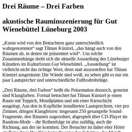
Drei Räume – Drei Farben
akustische Rauminszenierung für Gut
Wienebüttel Lüneburg 2003
„Kunst wird von den Betrachtern ganz unterschiedlich
wahrgenommen“ sagt Tilman Küntzel, „das hängt auch von den
Räumen ab, in denen sie präsentiert wird“. Um solche
Zusammenhänge dreht sich die aktuelle Ausstellung des Lüneburger
Künstlers im Kulturforum Gut Wienebüttel. „Ausstellung“ ist
vielleicht nicht das richtige Wort, denn statt auszustellen hat Tilman
Küntzel ausgeräumt: Die Wände sind weiß, zu sehen gibt es nur ein
paar Lautsprecher und unterschiedliche Fußbodenbeläge.
„Drei Räume, drei Farben“ heißt die Präsentation dennoch, gemeint
sind Klangfarben. Formal betrachtet hat Tilman Küntzel je einen
Raum mit Teppich, Metallplatten und mit einer Kiesschicht
ausgelegt. Aus den in Kopfhöhe installierten Lautsprechern, vier pro
Zimmer, dringen Klangfetzen: insgesamt 250 gesampelte Sound-
Fragmente, den Räumen zugeordnet, abgespielt über CD-Player im
Random-Mode – die Reihenfolge ist also zufällig, auch die
Richtung, aus der sie kommen. Der Besucher ist daher eher Hörer