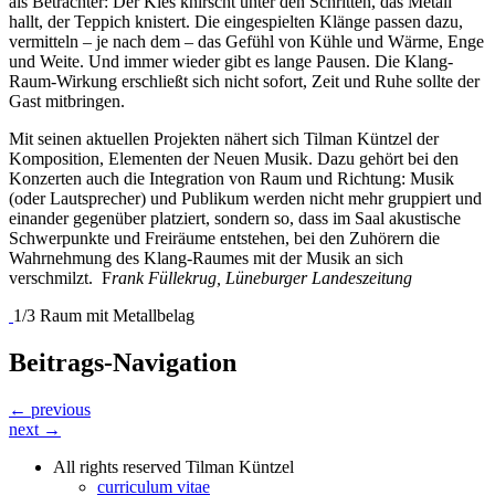
als Betrachter: Der Kies knirscht unter den Schritten, das Metall
hallt, der Teppich knistert. Die eingespielten Klänge passen dazu,
vermitteln – je nach dem – das Gefühl von Kühle und Wärme, Enge
und Weite. Und immer wieder gibt es lange Pausen. Die Klang-
Raum-Wirkung erschließt sich nicht sofort, Zeit und Ruhe sollte der
Gast mitbringen.
Mit seinen aktuellen Projekten nähert sich Tilman Küntzel der
Komposition, Elementen der Neuen Musik. Dazu gehört bei den
Konzerten auch die Integration von Raum und Richtung: Musik
(oder Lautsprecher) und Publikum werden nicht mehr gruppiert und
einander gegenüber platziert, sondern so, dass im Saal akustische
Schwerpunkte und Freiräume entstehen, bei den Zuhörern die
Wahrnehmung des Klang-Raumes mit der Musik an sich
verschmilzt. F
rank Füllekrug, Lüneburger Landeszeitung
1/3 Raum mit Metallbelag
Beitrags-Navigation
← previous
next →
All rights reserved Tilman Küntzel
curriculum vitae