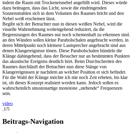
indem die Raum mit Trockeneisnebel angefüllt wird. Dieses würde
dazu beitragen, dass das Licht, sowie die eindringenden
Sonnenstrahlen sich in dem Volumen des Raumes bricht und den
Nebel weiß erscheinen lässt.
Begibt sich der Betrachter nun in diesen weißen Nebel, wird die
visuelle Wahrnehmung weitestgehend reduziert, da die
Begrenzungen des Raumes nur noch schemenhaft zu erkennen sind.
an den Wänden sollen kleine Parabolschalen angebracht werden, in
deren Mittelpunkt noch kleinere Lautsprecher angebracht sind aus
denen Klangereignisse tönen. Diese Parabolschalen bündeln die
Klänge dahingehend, dass der Besucher nur an bestimmten Punkten
das akustische Ereigniss deutlich hört. Beim Durchschreiten des
Raumes durchläuft der Betrachter nun diese Stänge von
Klangereignissen je nachdem an welcher Position er sich befindet.
Für die Wahl der Klänge möchte ich mir noch Zeit erbeten, bis klar
ist, ob dieses Konzept realisiert werden kann. Jedoch sollen es
wahrscheinlich sinustonartige monotone „stehende“ Frequenzen
sein.
video
1/5
Beitrags-Navigation