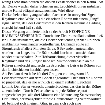
wenig Licht strahlt durch die dicken Fensterlöcher in den Raum. An
der Decke wurden daher Schienen mit Leuchtstoffröhren installiert,
um die Kunst adäquat auszuleuchten. Wird diese
Deckenbeleuchtung angeschaltet, flackert es in unregelmäßigen
Rhythmen eine Weile, bis die einzelnen Röhren mit einem „Ping“
signalisieren, daß der Leuchtstoff in den Röhren maximale Ladung
erreicht hat und hell strahlt.
Dieser Vorgang animierte mich zu der Arbeit NEOPHONE
RAUMINSZENIERUNG. Durch eine Elektroinstallationsfirma ließ
ich Relais installieren, die die Deckenbeleuchtung in vier Gruppen
unabhängig voneinander kontrollierten. Demnach sollte ein
Stromkreislauf alle 2 Minuten für ca. 6 Sekunden angeschaltet
werden – so lange, bis alle Stäbe stabil leuchten – um sich dann
wieder auszuschalten. Zur Hörbarmachung dieser visuellen
Rhythmen und des „Pings“ habe ich Mikrophonkapseln an die
Röhren angebracht und sechs Lautsprecher je Leiste in Röhren von
den Lichtschienen herabhängen lassen.
Als Pendant dazu habe ich drei Gruppen von insgesamt 13
Leuchtstoffröhren auf dem Boden angeordnet. Hier sind die Röhren
so präpariert, daß es nie wirklich zu einem stabilen Leuchten
kommt. Der Starter versucht ununterbrochen, das Gas in der Röhre
zu entzünden. Durch Zeitschalter wird jede Röhre separat
eingeschaltet (ca. alle drei Minuten eine Minute lang Startversuche).
Der Starter, der maßgeblich für die Geräuschbildung verantwortlich
ist, befindet sich in einem Glas, in dem sich auch eine