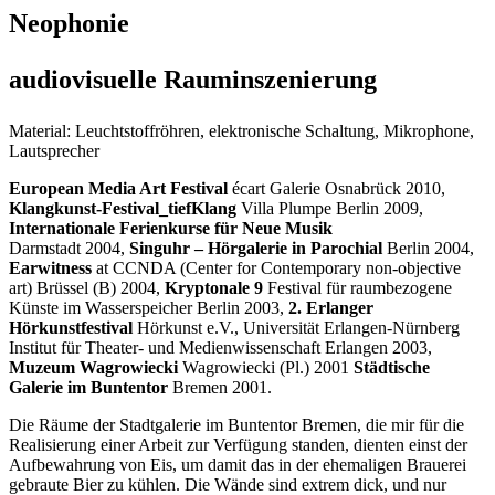
Neophonie
audiovisuelle Rauminszenierung
Material: Leuchtstoffröhren, elektronische Schaltung, Mikrophone,
Lautsprecher
European Media Art Festival
écart Galerie Osnabrück 2010,
Klangkunst-Festival_tiefKlang
Villa Plumpe Berlin 2009,
Internationale Ferienkurse für Neue Musik
Darmstadt 2004,
Singuhr – Hörgalerie in Parochial
Berlin 2004,
Earwitness
at CCNDA (Center for Contemporary non-objective
art) Brüssel (B) 2004,
Kryptonale 9
Festival für raumbezogene
Künste im Wasserspeicher Berlin 2003,
2. Erlanger
Hörkunstfestival
Hörkunst e.V., Universität Erlangen-Nürnberg
Institut für Theater- und Medienwissenschaft Erlangen 2003,
Muzeum Wagrowiecki
Wagrowiecki (Pl.) 2001
Städtische
Galerie im Buntentor
Bremen 2001.
Die Räume der Stadtgalerie im Buntentor Bremen, die mir für die
Realisierung einer Arbeit zur Verfügung standen, dienten einst der
Aufbewahrung von Eis, um damit das in der ehemaligen Brauerei
gebraute Bier zu kühlen. Die Wände sind extrem dick, und nur