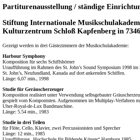
Partiturenausstellung / ständige Einrichtu
Stiftung Internationale Musikschulakadem
Kulturzentrum Schloß Kapfenberg in 734
Gezeigt werden in drei Gästezimmern der Musikschulakademie:
Harbour Symphony
Komposition für sechs Schiffshörner
Uraufführung im Rahmen des St. John’s Sound Symposium 1998 im
St. John’s, Neufundland, Kanada auf dort ankernden Schiffen.
Länge: 6,07 min., 1998
Studie für Geräuscherzeuger
Komposition realisiert unter Verwendung selbsgebauter Gräuscherzeu
gespielt vom Komponisten. Aufgenommen im Multiplay-Verfahren mi
Uher-Royal-de-Lux Bandmaschine.
Länge: 5.54 min., 1983
Studie in drei Teilen
für Flöte, Cello, Klavier, zwei Percussionisten und Sprecher
Länge: 12 min., 1985
Uraufführung „Hochschule für Bildende Künste“ Hamburg 1985