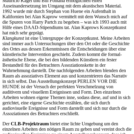
Mauricio Kagel und Bill Fontana ermöglichten einen
Auseinandersetzung im Umgang mit dem akustischen Material.
1992 wurde mir durch Stephan von Huene ein Aufenthalt in
Kalifornien bei Alan Kaprow vermittelt mit dem Wunsch mich auf
die Spuren von Harry Partch zu begeben – was ich 1993 auch mit
Hilfe eines DAAD-Stipendiums tat. Alan Kaprows Konzeptkunst
hat mich sehr geprägt.
Klangkunst
ist eine Untergruppe der Konzeptkunst. Meine Arbeiten
sind immer auch Untersuchungen über den Ort oder die Geschichte
des Ortes aus dessen Erkenntnissen die Entscheidungen über eine
künstlerische Intervention geschieht. Zudem kommt die formal-
ästhetische Ebene, die bei den bildenden Künstlern ein fester
Bestandteil für des Betrachters Assoziationskette in der
Wahrnehmung darstellt. Die nachfolgenden Arbeiten blenden den
Raum als assoziatives Element aus und konzentrieren das Narrativ
in sich selbst. Das Ausstellungskonzept PERLEN VOR DIE
HUNDE ist der Versuch der perfekten Verschmelzung von
auditivem und visuellem Ereignissen und Form. Den einzelnen
Arbeiten wohnen eigene Themen inne, sodass diese, auf und in sich
gerichtet, eine eigene Geschichte erzählen, die sich durch
audiovisuelle Ereignisse und Form darstellt und sich nur durch die
Assoziationen des Betrachters erschließt.
Der
CLB-Projektraum
bietet eine lichte Umgebung um den
einzelnen Arbeiten den nötigen Raum zu geben und vereint doch die