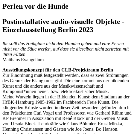
Perlen vor die Hunde
Postinstallative audio-visuelle Objekte -
Einzelausstellung Berlin 2023
Ihr sollt das Heiligtum nicht den Hunden geben und eure Perlen
nicht vor die Säue werfen, auf dass sie dieselben nicht zertreten mit
ihren Füßen
Matthäus Evangelium
Ausstellungskonzept für den CLB-Projektraum Berlin
Zur Einordnung muß festgestellt werden, dass es zwei Strömungen
des Genres der Klangkunst gibt. Die eine kommt aus der bildenden
Kunst und die andere aus der Musikwissenschaft und
Komponist*innen neuer- bzw. elektroakustischer Musik.
Meine Wurzeln liegen in der Bildenden Kunst; dem Studium an der
HfBK-Hamburg 1985-1992 im Fachbereich Freie Kunst. Die
klingenden Künste wurden in dieser Zeit besonders gefördert durch
den Präsidenten Carl Vogel und Professoren wie Gerhard Rühm und
KP Brehmer in Assoziation mit René Block und der Gelben Musik
von Ursula Block. Lehrkräfte wie Claus Böhmler, Ernst Mitzka,
Henning Christiansen und Gästen wie Joe Joens, Bo Hanson,