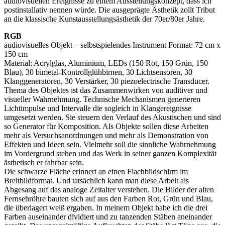
audiovisuellen Ereignisse zu einem Ausstellungskonzept, dass ich
postinstallativ nennen würde. Die ausgeprägte Ästhetik zollt Tribut
an die klassische Kunstausstellungsästhetik der 70er/80er Jahre.
RGB
audiovisuelles Objekt – selbstspielendes Instrument Format: 72 cm x
150 cm
Material: Acrylglas, Aluminium, LEDs (150 Rot, 150 Grün, 150
Blau), 30 bimetal-Kontrollglühbirnen, 30 Lichtsensoren, 30
Klanggeneratoren, 30 Verstärker, 30 piezoelectrische Transducer.
Thema des Objektes ist das Zusammenwirken von auditiver und
visueller Wahrnehmung. Technische Mechanismen generieren
Lichtimpulse und Intervalle die sogleich in Klangereignisse
umgesetzt werden. Sie steuern den Verlauf des Akustischen und sind
so Generator für Komposition. Als Objekte sollen diese Arbeiten
mehr als Versuchsanordnungen und mehr als Demonstration von
Effekten und Ideen sein. Vielmehr soll die sinnliche Wahrnehmung
im Vordergrund stehen und das Werk in seiner ganzen Komplexität
ästhetisch er fahrbar sein.
Die schwarze Fläche erinnert an einen Flachbildschirm im
Breitbildformat. Und tatsächlich kann man diese Arbeit als
Abgesang auf das analoge Zeitalter verstehen. Die Bilder der alten
Fernsehröhre bauten sich auf aus den Farben Rot, Grün und Blau,
die überlagert weiß ergaben. In meinem Objekt habe ich die drei
Farben auseinander dividiert und zu tanzenden Stäben aneinander