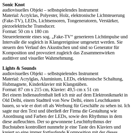
Sonic Knot
audiovisuelles Objekt – selbstspielendes Instrument
Material: Acrylclas, Polyester, Holz, elektronische Lichtsteuerung
(Fake-TV), LEDs, Lichtsensoren, Tongeneratoren, Verstärker,
piezoelektrische Transducer.
Format: 50 cm x 180 cm
Steuerelemente eines sog. „Fake-TV“ generieren Lichtimpulse und
Intervalle die sogleich in Klangereignisse umgesetzt werden. Sie
steuern den Verlauf des Akustischen und sind so Generator für
Komposition und provoziert zugleich das Zusammenwirken
auditiver und visueller Wahrnehmung.
Lights & Sounds
audiovisuelles Objekt – selbstspielendes Instrument
Material: Acrylglas, Aluminium, LEDs, elektronische Schaltung,
Hubmagnete, Kinderklavier mit Klangstäben.
Format: 87 cm x 215 cm, Klavier: 49,5 cm x 51 cm
Bei einem Indienaufenthalt ließ ich mir auf dem Elektronikmarkt in
Old Delhi, einem Stadtteil von New Delhi, einen Leuchtkasten
bauen, so wie er dort oft als Werbung für Geschäfte zu sehen ist. Ich
sagte nur den Text und überließ der Firma die Gestaltung wie
Anordnung und Farben der LEDs, sowie den Rhythmus in dem
diese aufleuchten. Der so gewonnene Leuchtrhythmus der
Buchstaben kontrolliert nunmehr je eine Taste des Klaviers und
kreiert so eine immer fortlaufende Komposition mit der dieses