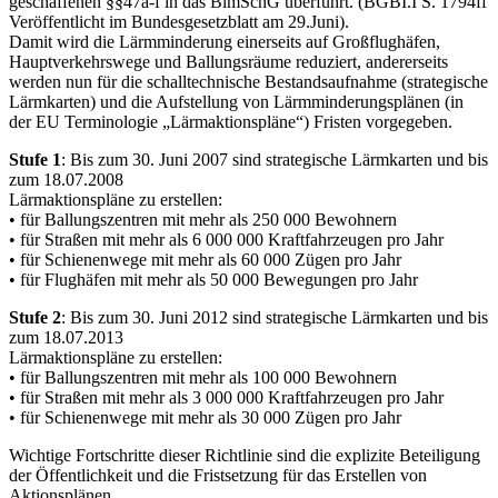
geschaffenen §§47a-f in das BlmSchG überführt. (BGBI.I S. 1794ff
Veröffentlicht im Bundesgesetzblatt am 29.Juni).
Damit wird die Lärmminderung einerseits auf Großflughäfen,
Hauptverkehrswege und Ballungsräume reduziert, andererseits
werden nun für die schalltechnische Bestandsaufnahme (strategische
Lärmkarten) und die Aufstellung von Lärmminderungsplänen (in
der EU Terminologie „Lärmaktionspläne“) Fristen vorgegeben.
Stufe 1
: Bis zum 30. Juni 2007 sind strategische Lärmkarten und bis
zum 18.07.2008
Lärmaktionspläne zu erstellen:
• für Ballungszentren mit mehr als 250 000 Bewohnern
• für Straßen mit mehr als 6 000 000 Kraftfahrzeugen pro Jahr
• für Schienenwege mit mehr als 60 000 Zügen pro Jahr
• für Flughäfen mit mehr als 50 000 Bewegungen pro Jahr
Stufe 2
: Bis zum 30. Juni 2012 sind strategische Lärmkarten und bis
zum 18.07.2013
Lärmaktionspläne zu erstellen:
• für Ballungszentren mit mehr als 100 000 Bewohnern
• für Straßen mit mehr als 3 000 000 Kraftfahrzeugen pro Jahr
• für Schienenwege mit mehr als 30 000 Zügen pro Jahr
Wichtige Fortschritte dieser Richtlinie sind die explizite Beteiligung
der Öffentlichkeit und die Fristsetzung für das Erstellen von
Aktionsplänen.