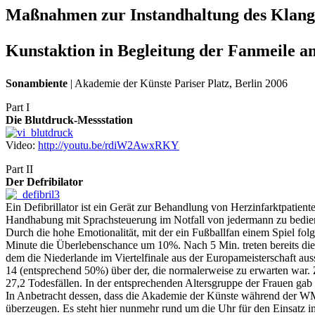
Maßnahmen zur Instandhaltung des Klang
Kunstaktion in Begleitung der Fanmeile
Sonambiente
| Akademie der Künste Pariser Platz, Berlin 2006
Part I
Die Blutdruck-Messstation
Video:
http://youtu.be/rdiW2AwxRKY
Part II
Der Defribilator
Ein Defibrillator ist ein Gerät zur Behandlung von Herzinfarktpatient
Handhabung mit Sprachsteuerung im Notfall von jedermann zu bedie
Durch die hohe Emotionalität, mit der ein Fußballfan einem Spiel fo
Minute die Überlebenschance um 10%. Nach 5 Min. treten bereits die e
dem die Niederlande im Viertelfinale aus der Europameisterschaft au
14 (entsprechend 50%) über der, die normalerweise zu erwarten war. 
27,2 Todesfällen. In der entsprechenden Altersgruppe der Frauen gab
In Anbetracht dessen, dass die Akademie der Künste während der WM 
überzeugen. Es steht hier nunmehr rund um die Uhr für den Einsatz i