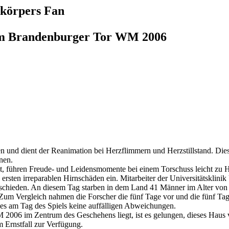
körpers Fan
 am Brandenburger Tor WM 2006
en und dient der Reanimation bei Herzflimmern und Herzstillstand. Dies
nen.
lgt, führen Freude- und Leidensmomente bei einem Torschuss leicht zu H
rsten irreparablen Hirnschäden ein. Mitarbeiter der Universitätsklini
sschieden. An diesem Tag starben in dem Land 41 Männer im Alter von 
Zum Vergleich nahmen die Forscher die fünf Tage vor und die fünf Tag
 es am Tag des Spiels keine auffälligen Abweichungen.
2006 im Zentrum des Geschehens liegt, ist es gelungen, dieses Haus 
m Ernstfall zur Verfügung.