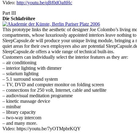
Video:
http://youtu.be/qBf0dOaftHc
Part III
Die Schlafröhre
This prototype links the aesthetic of designer Joe Colombo’s living mo
compartments, whose luxuriously appointed interiors leave nothing to b
SleepCapsule.de will produce your unique living module, bringing a mon
quiet areas for their own employees also are potential SleepCapsule.de
SleepCapsule.de offers a wide range of technical built-ins.
Customers can individually select the interior features as they are:
– air conditioning
– interior lighting with dimmer
– solarium lighting
– 5.1 surround sound system
– TV, DVD and computer monitor on folding screen
– connections for 250 volt, Internet, cable and satellite
– audiovisual meditation programme
– kinetic massage device
– minibar
– library capacity
– two-way intercom
– and many more.
Video: https://youtu.be/7yOTMpbrKQY